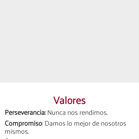
internacional, por la calidad, innovación y
creación de valor en nuestros
productos;
Siempre a la vanguardia de la
tecnología que nos permite satisfacer la
demanda de manera efectiva y eficiente
,
manteniendo relaciones sostenibles con
nuestros empleados, clientes y el medio
ambiente.
Valores
Perseverancia:
Nunca nos rendimos.
Compromiso
: Damos lo mejor de nosotros
mismos.