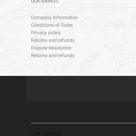
OUR SERVICES
Company Information
Conditions of Sales
Privacy policy
Returns and refunds
Dispute Resolution
Returns and refunds
USEFUL LINKS
Fast Shipping